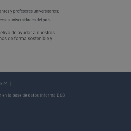
antes y profesores universitarios;
ersas universidades del país.
jetivo de ayudar a nuestros
mos de forma sostenible y
okies
an en la base de datos Informa D&B