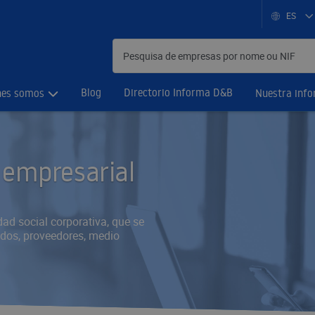
ES
Blog
Directorio Informa D&B
nes somos
Nuestra inf
 empresarial
dad social corporativa, que se
ados, proveedores, medio