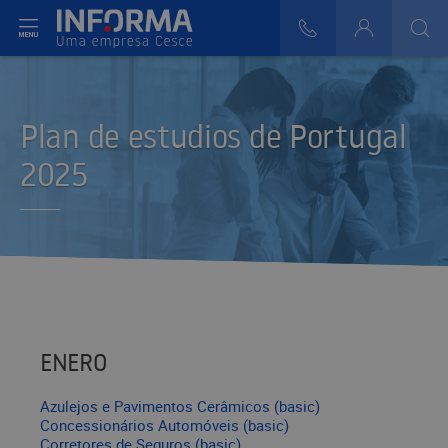
ir del menú
808 29 30 29
Login
>
>
>
Plan de estudios de Portugal
2025
ENERO
Azulejos e Pavimentos Cerâmicos (basic)
Concessionários Automóveis (basic)
Corretores de Seguros (basic)