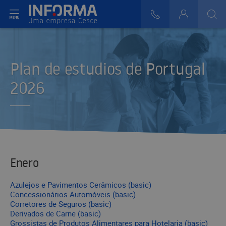
ir del menú
808 29 30 29
Login
>
>
>
Plan de estudios de Portugal
2026
Enero
Azulejos e Pavimentos Cerâmicos (basic)
Concessionários Automóveis (basic)
Corretores de Seguros (basic)
Derivados de Carne (basic)
Grossistas de Produtos Alimentares para Hotelaria (basic)