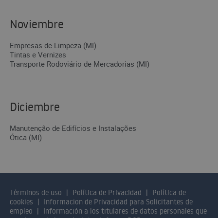
Noviembre
Empresas de Limpeza (MI)
Tintas e Vernizes
Transporte Rodoviário de Mercadorias (MI)
Diciembre
Manutenção de Edifícios e Instalações
Ótica (MI)
Términos de uso
Política de Privacidad
Política de
cookies
Informacion de Privacidad para Solicitantes de
empleo
Información a los titulares de datos personales que