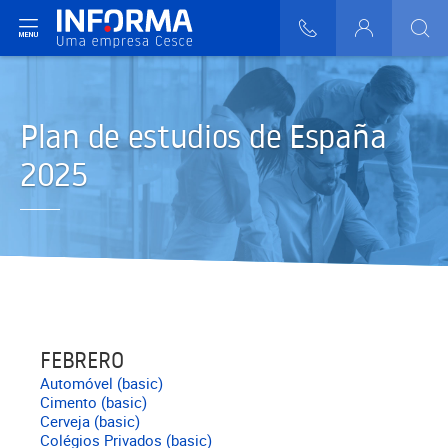
ir del menú
808 29 30 29
Login
>
>
>
Plan de estudios de España
2025
FEBRERO
Automóvel (basic)
Cimento (basic)
Cerveja (basic)
Colégios Privados (basic)