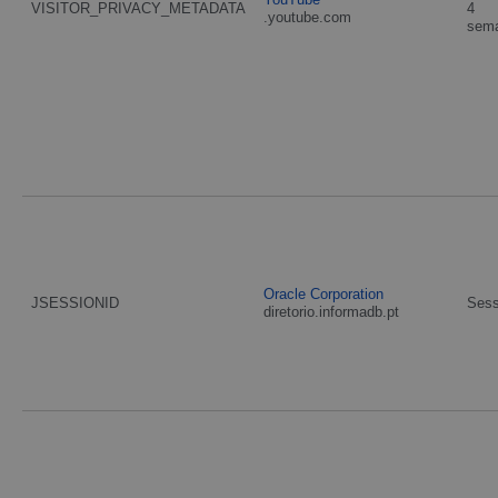
VISITOR_PRIVACY_METADATA
4
.youtube.com
sem
Oracle Corporation
JSESSIONID
Ses
diretorio.informadb.pt