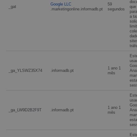
doc
Google LLC
59
_gat
que
.marketingonline.informadb.pt
segundos
para
a ta
soli
limi
cole
dad
site
tráf
Est
usa
Goo
1 ano 1
_ga_YLSWZ35X74
.informadb.pt
Anal
mês
man
est
ses
Est
usa
Goo
1 ano 1
_ga_LW9D2B2F9T
.informadb.pt
Anal
mês
man
est
ses
Est