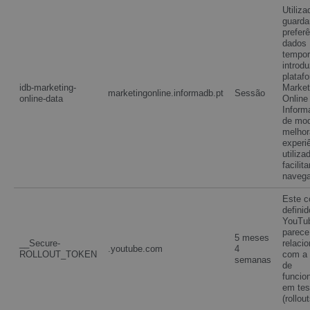
Utiliza
guarda
prefer
dados
tempor
introd
plataf
idb-marketing-
Market
marketingonline.informadb.pt
Sessão
online-data
Online
Inform
de mo
melhor
experi
utiliza
facilita
naveg
Este c
definid
YouTu
parece
5 meses
__Secure-
relaci
.youtube.com
4
ROLLOUT_TOKEN
com a 
semanas
de
funcio
em tes
(rollout