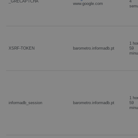
_GRECAPTCHA
4
www.google.com
sem
1 ho
XSRF-TOKEN
barometro.informadb.pt
59
minu
1 ho
informadb_session
barometro.informadb.pt
59
minu