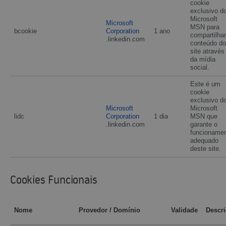
cookie
exclusivo d
Microsoft
Microsoft
MSN para
bcookie
Corporation
1 ano
compartilhar
.linkedin.com
conteúdo do
site através
da mídia
social.
Este é um
cookie
exclusivo d
Microsoft
Microsoft
lidc
Corporation
1 dia
MSN que
.linkedin.com
garante o
funcioname
adequado
deste site.
Cookies Funcionais
Nome
Provedor / Domínio
Validade
Descr