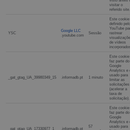
visto antes 
visitar o
referido site
Este cookie
definido pel
YouTube pa
Google LLC
YSC
Sessão
rastrear
.youtube.com
visualizaçõ
de vídeos
incorporado
Este cookie
faz parte do
Google
Analytics e 
usado para
_gat_gtag_UA_39980349_15
.informadb.pt
1 minuto
limitar as
solicitações
(acelerar a
taxa de
solicitação).
Este cookie
faz parte do
Google
Analytics e 
57
usado para
_gat_gtag_UA_17330977_1
.informadb.pt