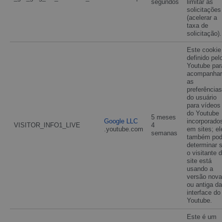
segundos
limitar as
solicitações
(acelerar a
taxa de
solicitação).
Este cookie
definido pel
Youtube par
acompanhar
as
preferências
do usuário
para vídeos
do Youtube
5 meses
Google LLC
incorporado
VISITOR_INFO1_LIVE
4
.youtube.com
em sites; el
semanas
também po
determinar 
o visitante 
site está
usando a
versão nova
ou antiga da
interface do
Youtube.
Este é um