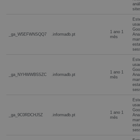
anál
site
Est
usa
Goo
1 ano 1
_ga_W5EFWNSQQ7
.informadb.pt
Anal
mês
man
est
ses
Est
usa
Goo
1 ano 1
_ga_NYHWWB5SZC
.informadb.pt
Anal
mês
man
est
ses
Est
usa
Goo
1 ano 1
_ga_9C0RDCHJ5Z
.informadb.pt
Anal
mês
man
est
ses