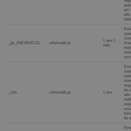
regi
pel
em 
alt
tráf
Est
usa
Goo
1 ano 1
_ga_XNFHDJFL21
.informadb.pt
Anal
mês
man
est
ses
Est
usa
rast
inte
eng
do u
_clck
.informadb.pt
1 ano
site
mel
expe
usuá
func
do s
Est