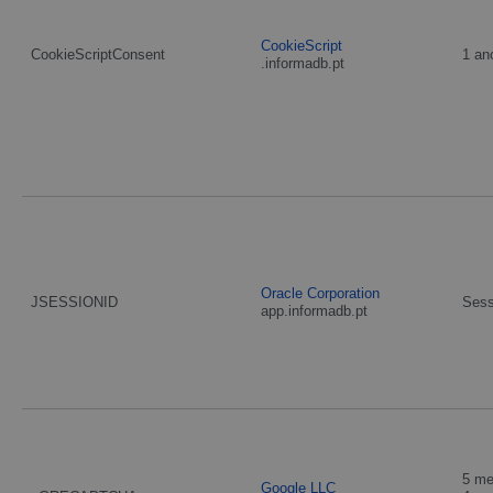
CookieScript
CookieScriptConsent
1 an
.informadb.pt
Oracle Corporation
JSESSIONID
Ses
app.informadb.pt
5 m
Google LLC