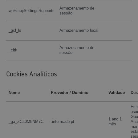
Armazenamento de
wpEmojiSettingsSupports
sessão
_gcl_ls
Armazenamento local
Armazenamento de
_cltk
sessão
Cookies Analíticos
Nome
Provedor / Domínio
Validade
Des
Est
usa
Goo
1 ano 1
_ga_ZCL0M8NM7C
.informadb.pt
Anal
mês
man
est
ses