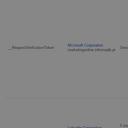
Microsoft Corporation
__RequestVerificationToken
Ses
marketingonline.informadb.pt
5 m
LinkedIn Corporation