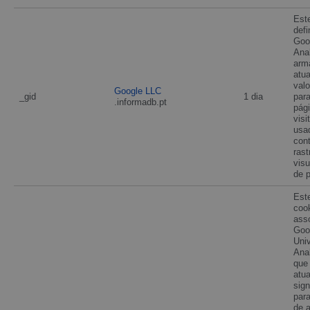
Est
defi
Goo
Anal
arm
atu
valo
Google LLC
_gid
1 dia
par
.informadb.pt
pág
visi
usa
cont
rast
vis
de p
Est
coo
ass
Goo
Univ
Anal
que
atua
sign
para
de a