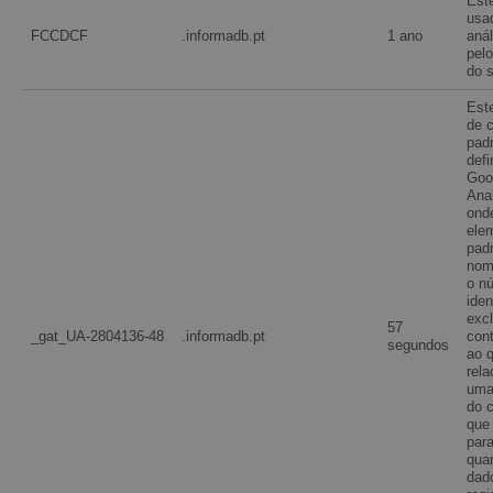
Est
usa
FCCDCF
.informadb.pt
1 ano
anál
pelo
do s
Est
de 
pad
defi
Goo
Anal
ond
ele
pad
nom
o n
iden
exc
57
_gat_UA-2804136-48
.informadb.pt
cont
segundos
ao q
rela
uma
do 
que
para
qua
dad