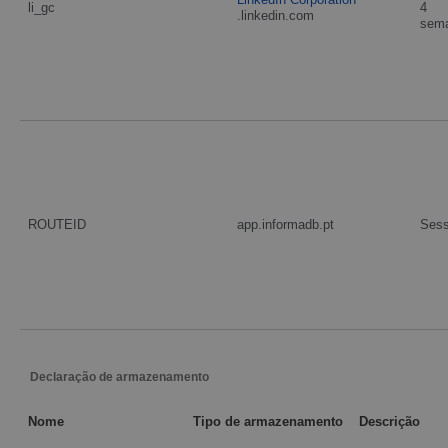
li_gc
4
.linkedin.com
sem
ROUTEID
app.informadb.pt
Ses
Declaração de armazenamento
Nome
Tipo de armazenamento
Descrição