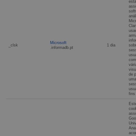
est
ass
sof
anál
Micr
Clar
usa
arm
inf
Microsoft
_clsk
1 dia
sob
.informadb.pt
ses
usuá
com
vári
vis
de 
uma
ses
usuá
fins
Est
coo
ass
Goo
Univ
Anal
aco