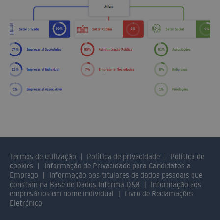
Termos de utilização
Política de privacidade
Política de
cookies
Informação de Privacidade para Candidatos a
Emprego
Informação aos titulares de dados pessoais que
constam na Base de Dados Informa D&B
Informação aos
empresários em nome individual
Livro de Reclamações
Eletrónico