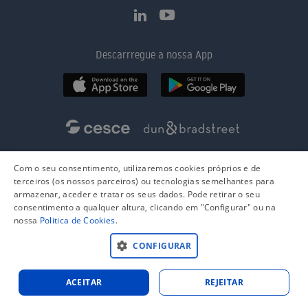
Descarrregue a nossa App
Com o seu consentimento, utilizaremos cookies próprios e de
terceiros (os nossos parceiros) ou tecnologias semelhantes para
armazenar, aceder e tratar os seus dados. Pode retirar o seu
consentimento a qualquer altura, clicando em "Configurar" ou na
nossa
Politica de Cookies
.
CONFIGURAR
ACEITAR
REJEITAR