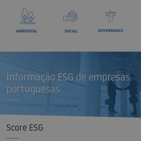
>
>
Informação ESG de empresas
portuguesas
Score ESG