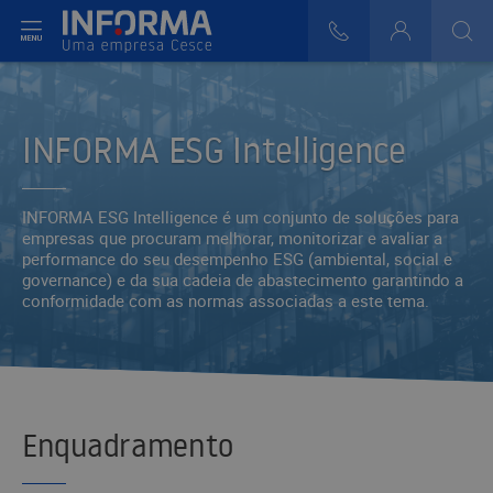
r do Menu
808 29 30 29
Login
>
>
INFORMA ESG Intelligence
INFORMA ESG Intelligence é um conjunto de soluções para
empresas que procuram melhorar, monitorizar e avaliar a
performance do seu desempenho ESG (ambiental, social e
governance) e da sua cadeia de abastecimento garantindo a
conformidade com as normas associadas a este tema.
Enquadramento