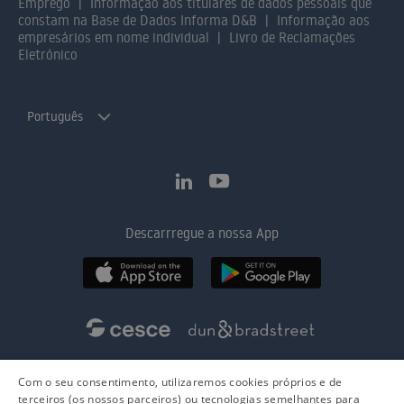
Emprego
Informação aos titulares de dados pessoais que
constam na Base de Dados Informa D&B
Informação aos
empresários em nome individual
Livro de Reclamações
Eletrónico
Português
Descarrregue a nossa App
Com o seu consentimento, utilizaremos cookies próprios e de
terceiros (os nossos parceiros) ou tecnologias semelhantes para