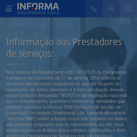
r do Menu
808 29 30 29
Login
>
>
>
>
Informação aos Prestadores
de serviços:
Nos termos do Regulamento (UE) 2016/679 do Parlamento
Europeu e do Conselho de 27 de abril de 2016 relativo à
proteção das pessoas singulares no que diz respeito ao
tratamento de dados pessoais e à livre circulação desses
dados (adiante designado “RGPD”) e da legislação nacional
que o complementa, queremos informar as entidades que
prestam serviços à Informa D&B (Serviços de Gestão de
Empresas) Sociedade Unipessoal, Lda. (adiante designada
“Informa D&B”) sobre a forma como são tratados os dados
das pessoas singulares que as representam, ou são seus
interlocutores no âmbito dos contratos celebrados, e bem
assim os Prestadores de Serviços que são pessoas